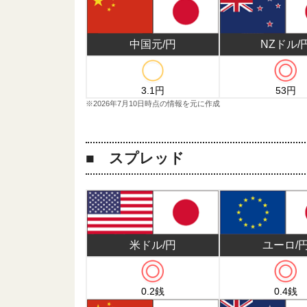
NZドル/
中国元/円
3.1円
53円
※2026年7月10日時点の情報を元に作成
スプレッド
ユーロ/
米ドル/円
0.2銭
0.4銭