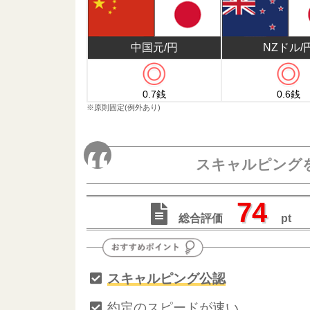
NZドル/
中国元/円
0.7銭
0.6銭
※原則固定(例外あり)
スキャルピング
74
総合評価
pt
スキャルピング公認
約定のスピードが速い