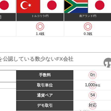
トルコリラ/円
南アランド/円
円
1.4銭
0.3銭
を公認している数少ないFX会社
0
手数料
円
1,000
取引単位
単位
54
通貨ペア
対応
デモ取引