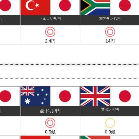
トルコリラ/円
南アランド/円
円
2.4円
14円
英ポンド/円
円
豪ドル/円
0.5銭
0.9銭