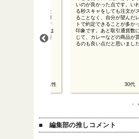
4時間問い合わせが可能
いのが良かった点です。い
ぐに返答も帰ってくるた
る秒スキャをしても注文が
な点があってもすぐに解
ることなく、自分が望んだ
るため安心して取引をす
トで約定できることが多か
が出来ます。PCツールは
印象です。あと取引通貨数
いづらいのでここは改善
じて、カレーなどの商品が
しいです。
るのも良い点だと思いまし
30代 男性
30代
編集部の推しコメント