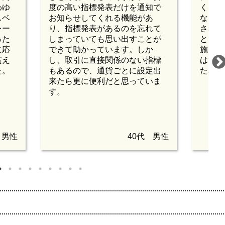
わゆ
度の高い指標発表だけを通知で
く、取
スベ
お知らせしてくれる機能があ
などが
レー
り、指標発表があるのを忘れて
されま
った
しまっていても思い出すことが
とても
に応
できて助かっています。しか
施して
貰え
し、取引に直接関係のない指標
は簡単
た。
もあるので、通貨ごとに設定出
ため必
来たら更に便利だと思っていま
す。
 男性
40代 男性