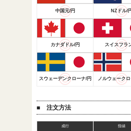
中国元/円
NZドル/
カナダドル/円
スイスフラン
スウェーデンクローナ/円
ノルウェークロ
注文方法
成行
指値