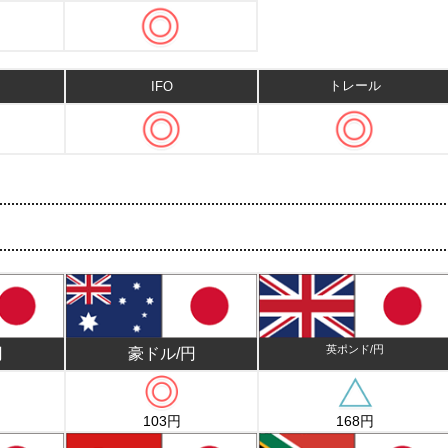
トレール
IFO
英ポンド/円
円
豪ドル/円
103円
168円