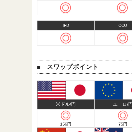
IFD
OCO
スワップポイント
ユーロ/
米ドル/円
156円
75円