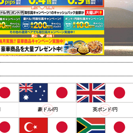
円
豪ドル/円
英ポンド/円