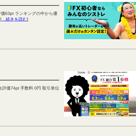
価63pt ランキングの中から優
[
…続きを読む
]
価74pt 手数料 0円 取引単位